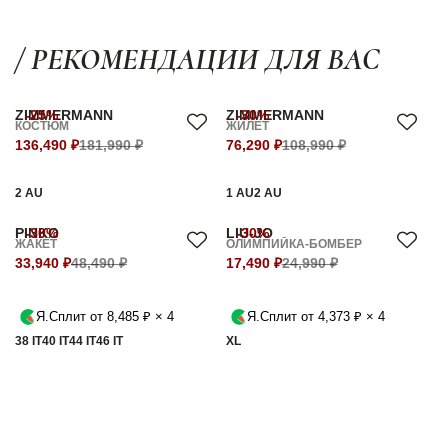
/ РЕКОМЕНДАЦИИ ДЛЯ ВАС
ZIMMERMANN
-25%
ZIMMERMANN
-30%
КОСТЮМ
ЖИЛЕТ
136,490 ₽
181,990 ₽
76,290 ₽
108,990 ₽
2 AU
1 AU
2 AU
PINKO
-30%
LIU-JO
-30%
ЖАКЕТ
ОЛИМПИЙКА-БОМБЕР
33,940 ₽
48,490 ₽
17,490 ₽
24,990 ₽
Я.Сплит от 8,485 ₽ × 4
Я.Сплит от 4,373 ₽ × 4
38 IT
40 IT
44 IT
46 IT
XL