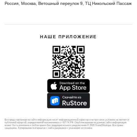
Россия, Москва, Ветошный переулок 9, ТЦ Никольский Пассаж
НАШЕ ПРИЛОЖЕНИЕ
Вся представленная на сайте информация носит информационный характер и ни при каких условиях не является
публичной офертой, определяемой положениями ст 437 ГК РФ. Опубликованная на данном сайте информация
может быть изменена в любое время без предварительного уведомления © 2026 Grand Boutique. Все права
защищены. Копирование материалов с сайта разрешено с указанием источника