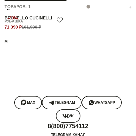
-
ТОВАРОВ: 1
+
BRUNELLO CUCINELLI
-30%
РУБАШКА
71,390 ₽
101,990 ₽
M
MAX
TELEGRAM
WHATSAPP
VK
8(800)7754112
TELEGRAM-КАНАЛ