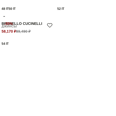
48 IT
50 IT
52 IT
BRUNELLO CUCINELLI
-35%
ДЖИНСЫ
58,170 ₽
89,490 ₽
54 IT