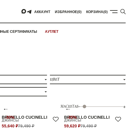
АККАУНТ
ИЗБРАННОЕ
(0)
КОРЗИНА
(0)
ЧНЫЕ СЕРТИФИКАТЫ
АУТЛЕТ
ЦВЕТ
МАСШТАБ
-
+
BRUNELLO CUCINELLI
-30%
BRUNELLO CUCINELLI
-25%
ДЖИНСЫ
ДЖИНСЫ
55,640 ₽
79,490 ₽
59,620 ₽
79,490 ₽