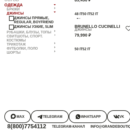
89,490 ₽
ОДЕЖДА
БРЮКИ
ДЖИНСЫ
48 IT
50 IT
52 IT
ДЖИНСЫ ПРЯМЫЕ,
REGULAR, BOYFRIEND
BRUNELLO CUCINELLI
ДЖИНСЫ УЗКИЕ, SLIM
ДЖИНСЫ
РУБАШКИ, БЛУЗЫ, ТОПЫ
79,990 ₽
СВИТШОТЫ, СПОРТ.
КОСТЮМЫ
ТРИКОТАЖ
ФУТБОЛКИ, ПОЛО
50 IT
52 IT
ШОРТЫ
MAX
TELEGRAM
WHATSAPP
VK
8(800)7754112
TELEGRAM-КАНАЛ
INFO@GRANDEBOUTI