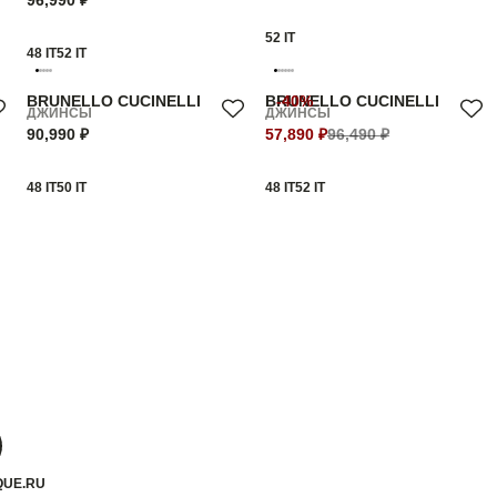
96,990 ₽
52 IT
48 IT
52 IT
BRUNELLO CUCINELLI
BRUNELLO CUCINELLI
-40%
ДЖИНСЫ
ДЖИНСЫ
90,990 ₽
57,890 ₽
96,490 ₽
48 IT
50 IT
48 IT
52 IT
QUE.RU