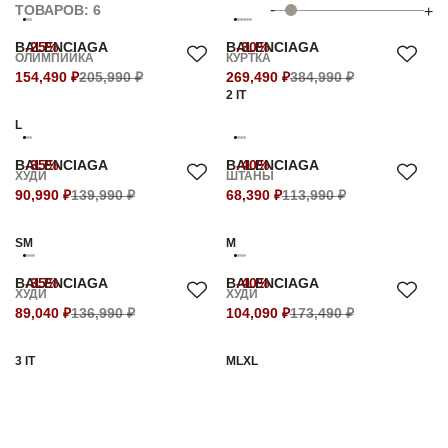
-
ТОВАРОВ: 6
+
BALENCIAGA
-25%
BALENCIAGA
-30%
ОЛИМПИЙКА
КУРТКА
154,490 ₽
205,990 ₽
269,490 ₽
384,990 ₽
2 IT
L
BALENCIAGA
-35%
BALENCIAGA
-40%
ХУДИ
ШТАНЫ
90,990 ₽
139,990 ₽
68,390 ₽
113,990 ₽
S
M
M
BALENCIAGA
-35%
BALENCIAGA
-40%
ХУДИ
ХУДИ
89,040 ₽
136,990 ₽
104,090 ₽
173,490 ₽
3 IT
M
L
XL