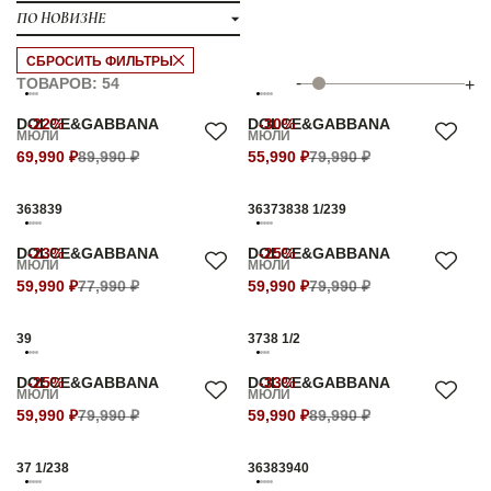
ПО НОВИЗНЕ
СБРОСИТЬ ФИЛЬТРЫ
-
ТОВАРОВ: 54
+
DOLCE&GABBANA
-22%
DOLCE&GABBANA
-30%
МЮЛИ
МЮЛИ
69,990 ₽
89,990 ₽
55,990 ₽
79,990 ₽
36
38
39
36
37
38
38 1/2
39
DOLCE&GABBANA
-23%
DOLCE&GABBANA
-25%
МЮЛИ
МЮЛИ
59,990 ₽
77,990 ₽
59,990 ₽
79,990 ₽
39
37
38 1/2
DOLCE&GABBANA
-25%
DOLCE&GABBANA
-33%
МЮЛИ
МЮЛИ
59,990 ₽
79,990 ₽
59,990 ₽
89,990 ₽
37 1/2
38
36
38
39
40