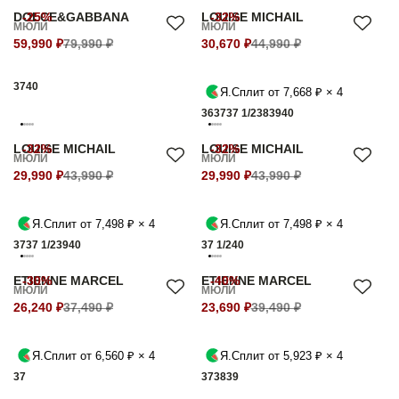
DOLCE&GABBANA
-25%
LOUISE MICHAIL
-32%
МЮЛИ
МЮЛИ
59,990 ₽
79,990 ₽
30,670 ₽
44,990 ₽
37
40
Я.Сплит от 7,668 ₽ × 4
36
37
37 1/2
38
39
40
LOUISE MICHAIL
-32%
LOUISE MICHAIL
-32%
МЮЛИ
МЮЛИ
29,990 ₽
43,990 ₽
29,990 ₽
43,990 ₽
Я.Сплит от 7,498 ₽ × 4
Я.Сплит от 7,498 ₽ × 4
37
37 1/2
39
40
37 1/2
40
ETIENNE MARCEL
-30%
ETIENNE MARCEL
-40%
МЮЛИ
МЮЛИ
26,240 ₽
37,490 ₽
23,690 ₽
39,490 ₽
Я.Сплит от 6,560 ₽ × 4
Я.Сплит от 5,923 ₽ × 4
37
37
38
39