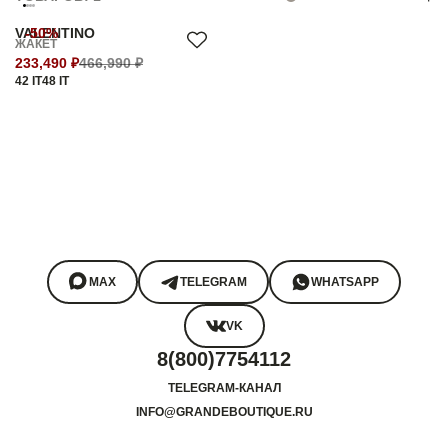
VALENTINO
-50%
ЖАКЕТ
233,490 ₽
466,990 ₽
42 IT
48 IT
MAX
TELEGRAM
WHATSAPP
VK
8(800)7754112
TELEGRAM-КАНАЛ
INFO@GRANDEBOUTIQUE.RU