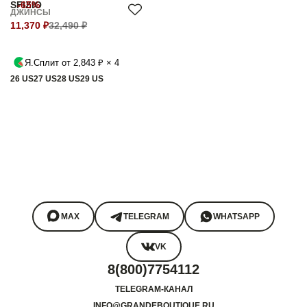
SFIZIO
-65%
ДЖИНСЫ
11,370 ₽
32,490 ₽
Я.Сплит от 2,843 ₽ × 4
26 US
27 US
28 US
29 US
MAX
TELEGRAM
WHATSAPP
VK
8(800)7754112
TELEGRAM-КАНАЛ
INFO@GRANDEBOUTIQUE.RU