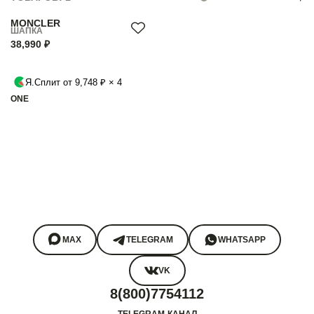
MONCLER
ШАПКА
38,990 ₽
Я.Сплит от 9,748 ₽ × 4
ONE
MAX
TELEGRAM
WHATSAPP
VK
8(800)7754112