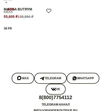
MAGDA BUTRYM
-60%
ЮБКА
55,600 ₽
138,990 ₽
38 FR
MAX
TELEGRAM
WHATSAPP
VK
8(800)7754112
TELEGRAM-КАНАЛ
INFO@GRANDEBOUTIQUE.RU