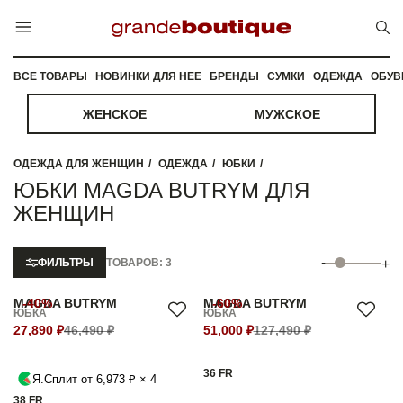
ВСЕ ТОВАРЫ
НОВИНКИ ДЛЯ НЕЕ
БРЕНДЫ
СУМКИ
ОДЕЖДА
ОБУВ
ЖЕНСКОЕ
МУЖСКОЕ
ОДЕЖДА ДЛЯ ЖЕНЩИН
ОДЕЖДА
ЮБКИ
ЮБКИ MAGDA BUTRYM ДЛЯ
ЖЕНЩИН
-
ФИЛЬТРЫ
ТОВАРОВ: 3
+
MAGDA BUTRYM
-40%
MAGDA BUTRYM
-60%
ЮБКА
ЮБКА
27,890 ₽
46,490 ₽
51,000 ₽
127,490 ₽
36 FR
Я.Сплит от 6,973 ₽ × 4
38 FR