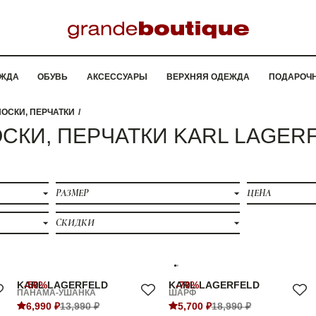
ЖДА
ОБУВЬ
АКСЕССУАРЫ
ВЕРХНЯЯ ОДЕЖДА
ПОДАРОЧ
НОСКИ, ПЕРЧАТКИ
ОСКИ, ПЕРЧАТКИ KARL LAGE
РАЗМЕР
ЦЕНА
СКИДКИ
KARL LAGERFELD
-50%
KARL LAGERFELD
-70%
ПАНАМА-УШАНКА
ШАРФ
6,990 ₽
13,990 ₽
5,700 ₽
18,990 ₽