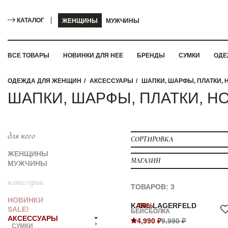
КАТАЛОГ
ЖЕНЩИНЫ
МУЖЧИНЫ
ВСЕ ТОВАРЫ
НОВИНКИ ДЛЯ НЕЕ
БРЕНДЫ
СУМКИ
ОДЕ
ОДЕЖДА ДЛЯ ЖЕНЩИН
АКСЕССУАРЫ
ШАПКИ, ШАРФЫ, ПЛАТКИ, 
ШАПКИ, ШАРФЫ, ПЛАТКИ, Н
для кого
СОРТИРОВКА
ЖЕНЩИНЫ
МАГАЗИН
МУЖЧИНЫ
категории
ТОВАРОВ: 3
НОВИНКИ
KARL LAGERFELD
-50%
SALE!
БЕЙСБОЛКА
АКСЕССУАРЫ
4,990 ₽
9,990 ₽
СУМКИ