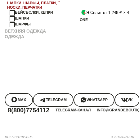
ШАПКИ, ШАРФЫ, ПЛАТКИ,
НОСКИ, ПЕРЧАТКИ
Я.Сплит от 1,248 ₽ × 4
БЕЙСБОЛКИ, КЕПКИ
ШАПКИ
ONE
ШАРФЫ
ВЕРХНЯЯ ОДЕЖДА
ОДЕЖДА
MAX
TELEGRAM
WHATSAPP
VK
8(800)7754112
TELEGRAM-КАНАЛ
INFO@GRANDEBOUTI
покупателям
о компании