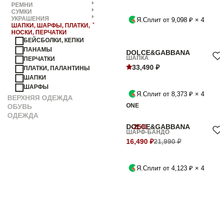
РЕМНИ
СУМКИ
УКРАШЕНИЯ
Я.Сплит от 9,098 ₽ × 4
ШАПКИ, ШАРФЫ, ПЛАТКИ,
НОСКИ, ПЕРЧАТКИ
БЕЙСБОЛКИ, КЕПКИ
ПАНАМЫ
DOLCE&GABBANA
ШАПКА
ПЕРЧАТКИ
33,490 ₽
ПЛАТКИ, ПАЛАНТИНЫ
ШАПКИ
ШАРФЫ
Я.Сплит от 8,373 ₽ × 4
ВЕРХНЯЯ ОДЕЖДА
ONE
ОБУВЬ
ОДЕЖДА
DOLCE&GABBANA
-25%
ШАРФ-БАНДО
16,490 ₽
21,990 ₽
Я.Сплит от 4,123 ₽ × 4