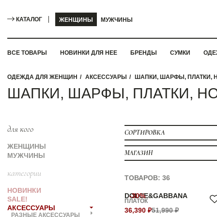
КАТАЛОГ
ЖЕНЩИНЫ
МУЖЧИНЫ
ВСЕ ТОВАРЫ
НОВИНКИ ДЛЯ НЕЕ
БРЕНДЫ
СУМКИ
ОДЕ
ОДЕЖДА ДЛЯ ЖЕНЩИН
АКСЕССУАРЫ
ШАПКИ, ШАРФЫ, ПЛАТКИ, 
ШАПКИ, ШАРФЫ, ПЛАТКИ, Н
для кого
СОРТИРОВКА
ЖЕНЩИНЫ
МАГАЗИН
МУЖЧИНЫ
категории
ТОВАРОВ: 36
НОВИНКИ
DOLCE&GABBANA
-30%
SALE!
ПЛАТОК
АКСЕССУАРЫ
36,390 ₽
51,990 ₽
РАЗНЫЕ АКСЕССУАРЫ