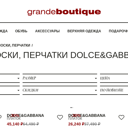
ЖДА
ОБУВЬ
АКСЕССУАРЫ
ВЕРХНЯЯ ОДЕЖДА
ПОДАРОЧ
НОСКИ, ПЕРЧАТКИ
ОСКИ, ПЕРЧАТКИ DOLCE&GA
РАЗМЕР
ЦЕНА
СКИДКИ
ПО НОВИЗНЕ
DOLCE&GABBANA
-30%
DOLCE&GABBANA
-30%
ПЛАТОК
ПЛАТОК
45,140 ₽
64,490 ₽
26,240 ₽
37,490 ₽