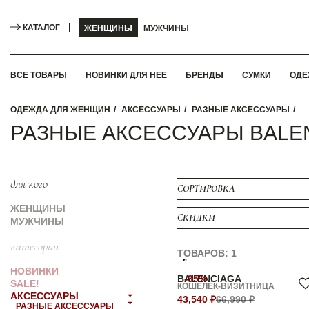
КАТАЛОГ
ЖЕНЩИНЫ
МУЖЧИНЫ
ВСЕ ТОВАРЫ
НОВИНКИ ДЛЯ НЕЕ
БРЕНДЫ
СУМКИ
ОДЕ
ОДЕЖДА ДЛЯ ЖЕНЩИН
АКСЕССУАРЫ
РАЗНЫЕ АКСЕССУАРЫ
РАЗНЫЕ АКСЕССУАРЫ BALE
для кого
СОРТИРОВКА
ЖЕНЩИНЫ
СКИДКИ
МУЖЧИНЫ
категории
ТОВАРОВ: 1
НОВИНКИ
BALENCIAGA
-35%
SALE!
КОШЕЛЁК-ВИЗИТНИЦА
АКСЕССУАРЫ
43,540 ₽
66,990 ₽
РАЗНЫЕ АКСЕССУАРЫ