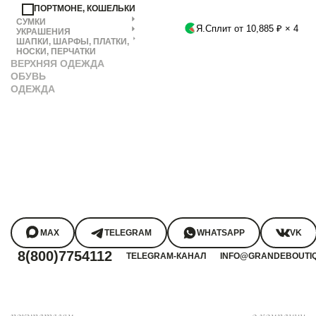
ПОРТМОНЕ, КОШЕЛЬКИ
СУМКИ
Я.Сплит от 10,885 ₽ × 4
УКРАШЕНИЯ
ШАПКИ, ШАРФЫ, ПЛАТКИ,
НОСКИ, ПЕРЧАТКИ
ВЕРХНЯЯ ОДЕЖДА
ОБУВЬ
ОДЕЖДА
MAX
TELEGRAM
WHATSAPP
VK
8(800)7754112
TELEGRAM-КАНАЛ
INFO@GRANDEBOUTI
покупателям
о компании