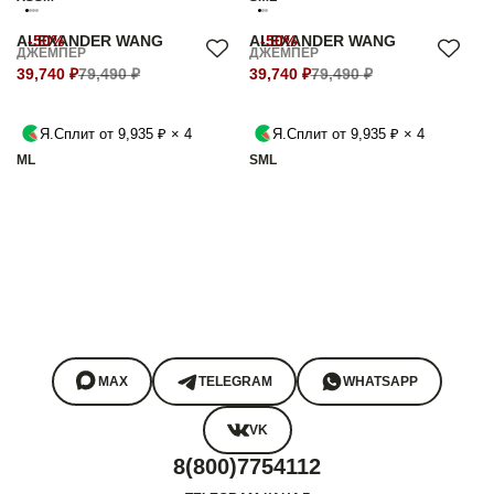
ALEXANDER WANG
-50%
ALEXANDER WANG
-50%
ДЖЕМПЕР
ДЖЕМПЕР
39,740 ₽
79,490 ₽
39,740 ₽
79,490 ₽
Я.Сплит от 9,935 ₽ × 4
Я.Сплит от 9,935 ₽ × 4
M
L
S
M
L
MAX
TELEGRAM
WHATSAPP
VK
8(800)7754112