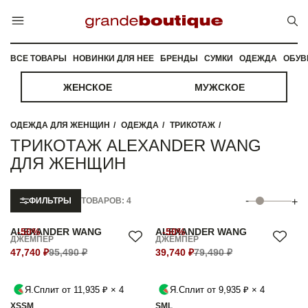
ВСЕ ТОВАРЫ
НОВИНКИ ДЛЯ НЕЕ
БРЕНДЫ
СУМКИ
ОДЕЖДА
ОБУВ
ЖЕНСКОЕ
МУЖСКОЕ
ОДЕЖДА ДЛЯ ЖЕНЩИН
ОДЕЖДА
ТРИКОТАЖ
ТРИКОТАЖ ALEXANDER WANG
ДЛЯ ЖЕНЩИН
-
ФИЛЬТРЫ
ТОВАРОВ: 4
+
ALEXANDER WANG
-50%
ALEXANDER WANG
-50%
ДЖЕМПЕР
ДЖЕМПЕР
47,740 ₽
95,490 ₽
39,740 ₽
79,490 ₽
Я.Сплит от 11,935 ₽ × 4
Я.Сплит от 9,935 ₽ × 4
XS
S
M
S
M
L