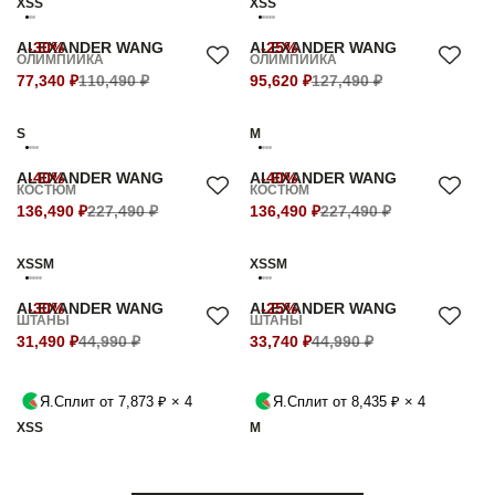
XS
S
XS
S
ALEXANDER WANG
-30%
ALEXANDER WANG
-25%
ОЛИМПИЙКА
ОЛИМПИЙКА
77,340 ₽
110,490 ₽
95,620 ₽
127,490 ₽
S
M
ALEXANDER WANG
-40%
ALEXANDER WANG
-40%
КОСТЮМ
КОСТЮМ
136,490 ₽
227,490 ₽
136,490 ₽
227,490 ₽
XS
S
M
XS
S
M
ALEXANDER WANG
-30%
ALEXANDER WANG
-25%
ШТАНЫ
ШТАНЫ
31,490 ₽
44,990 ₽
33,740 ₽
44,990 ₽
Я.Сплит от 7,873 ₽ × 4
Я.Сплит от 8,435 ₽ × 4
XS
S
M