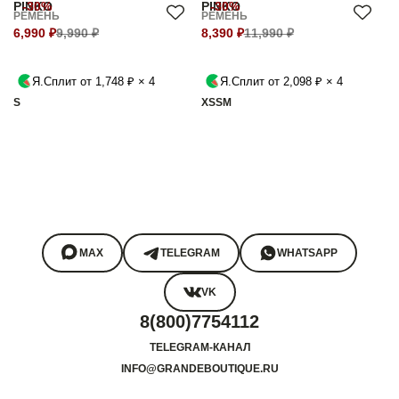
PINKO
-30%
PINKO
-30%
РЕМЕНЬ
РЕМЕНЬ
6,990 ₽
9,990 ₽
8,390 ₽
11,990 ₽
Я.Сплит от 1,748 ₽ × 4
Я.Сплит от 2,098 ₽ × 4
S
XS
S
M
MAX
TELEGRAM
WHATSAPP
VK
8(800)7754112
TELEGRAM-КАНАЛ
INFO@GRANDEBOUTIQUE.RU