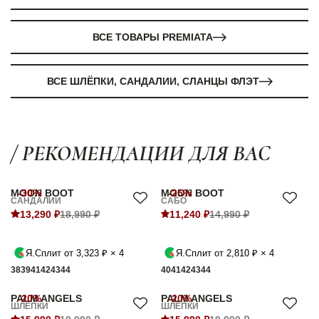
ВСЕ ТОВАРЫ PREMIATA
ВСЕ ШЛЁПКИ, САНДАЛИИ, СЛАНЦЫ ФЛЭТ
/ РЕКОМЕНДАЦИИ ДЛЯ ВАС
MOON BOOT
-30%
MOON BOOT
-25%
САНДАЛИИ
САБО
13,290 ₽
18,990 ₽
11,240 ₽
14,990 ₽
Я.Сплит от 3,323 ₽ × 4
Я.Сплит от 2,810 ₽ × 4
38
39
41
42
43
44
40
41
42
43
44
PALM ANGELS
-20%
PALM ANGELS
-20%
ШЛЁПКИ
ШЛЁПКИ