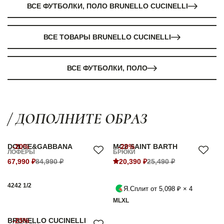
ВСЕ ФУТБОЛКИ, ПОЛО BRUNELLO CUCINELLI
ВСЕ ТОВАРЫ BRUNELLO CUCINELLI
ВСЕ ФУТБОЛКИ, ПОЛО
/ ДОПОЛНИТЕ ОБРАЗ
DOLCE&GABBANA
-20%
MC2 SAINT BARTH
-20%
ЛОФЕРЫ
БРЮКИ
67,990 ₽
84,990 ₽
20,390 ₽
25,490 ₽
42
42 1/2
Я.Сплит от 5,098 ₽ × 4
M
L
XL
BRUNELLO CUCINELLI
-25%