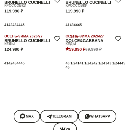
BRUNELLO CUCINELLI
BRUNELLO CUCINELLI
КРОССОВКИ
КРОССОВКИ
119,990 ₽
119,990 ₽
41
42
43
44
45
41
43
44
45
ОСЕНЬ-ЗИМА 2026/27
ОСЕНЬ-ЗИМА 2026/27
-14%
BRUNELLO CUCINELLI
DOLCE&GABBANA
КЕДЫ
КЕДЫ
124,990 ₽
59,990 ₽
69,990 ₽
41
42
43
44
45
40 1/2
41
41 1/2
42
42 1/2
43
43 1/2
44
45
46
MAX
TELEGRAM
WHATSAPP
VK