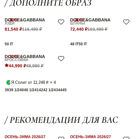
/ ДОПОЛНИТЕ ОБРАЗ
DOLCE&GABBANA
-30%
DOLCE&GABBANA
-30%
ХУДИ
ШТАНЫ
81,540 ₽
116,490 ₽
72,440 ₽
103,490 ₽
50 IT
48 IT
50 IT
DOLCE&GABBANA
-10%
КРОССОВКИ
44,990 ₽
49,990 ₽
Я.Сплит от 11,248 ₽ × 4
39
39 1/2
40
40 1/2
41
42
42 1/2
43
44
45
/ РЕКОМЕНДАЦИИ ДЛЯ ВАС
ОСЕНЬ-ЗИМА 2026/27
ОСЕНЬ-ЗИМА 2026/27