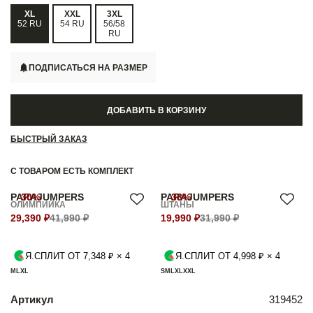
XL
XXL
3XL
52 RU
54 RU
56/58
RU
ПОДПИСАТЬСЯ НА РАЗМЕР
ДОБАВИТЬ В КОРЗИНУ
БЫСТРЫЙ ЗАКАЗ
С ТОВАРОМ ЕСТЬ КОМПЛЕКТ
PARAJUMPERS
-30%
PARAJUMPERS
-38%
ОЛИМПИЙКА
ШТАНЫ
29,390 ₽
41,990 ₽
19,990 ₽
31,990 ₽
Я.СПЛИТ ОТ 7,348 ₽ × 4
Я.СПЛИТ ОТ 4,998 ₽ × 4
M
L
XL
S
M
L
XL
XXL
Артикул
319452