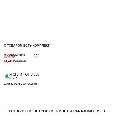
С ТОВАРОМ ЕСТЬ КОМПЛЕКТ
PARAJUMPERS
-50%
БРЮКИ
14,740 ₽
29,490 ₽
Я.СПЛИТ ОТ 3,685
₽ × 4
32 US
33 US
34 US
36 US
38 US
ВСЕ КУРТКИ, ВЕТРОВКИ, ЖИЛЕТЫ PARAJUMPERS