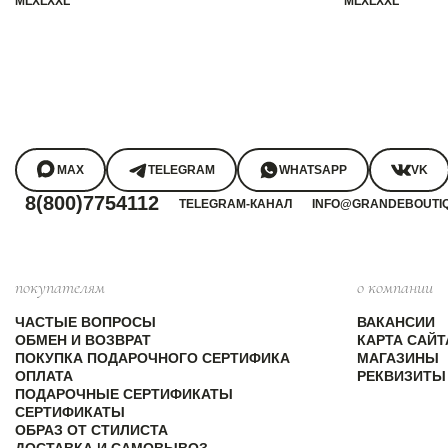
M
L
XL
XXL
M
L
XL
XXL
MAX
TELEGRAM
WHATSAPP
VK
8(800)7754112
TELEGRAM-КАНАЛ
INFO@GRANDEBOUTI
покупателям
о компании
ЧАСТЫЕ ВОПРОСЫ
ВАКАНСИИ
ОБМЕН И ВОЗВРАТ
КАРТА САЙТ
ПОКУПКА ПОДАРОЧНОГО СЕРТИФИКА
МАГАЗИНЫ
ОПЛАТА
РЕКВИЗИТЫ
ПОДАРОЧНЫЕ СЕРТИФИКАТЫ
СЕРТИФИКАТЫ
ОБРАЗ ОТ СТИЛИСТА