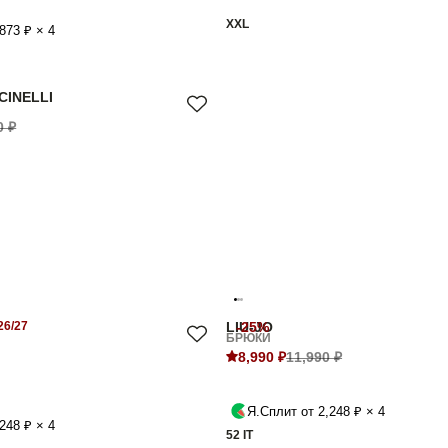
XXL
873 ₽ × 4
CINELLI
0 ₽
6/27
LIU-JO
-25%
БРЮКИ
8,990 ₽
11,990 ₽
Я.Сплит от 2,248 ₽ × 4
248 ₽ × 4
52 IT