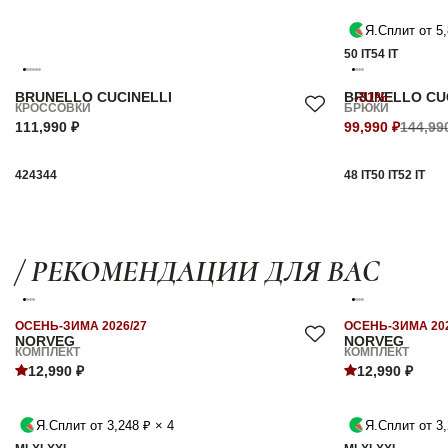
Я.Сплит от 5,
50 IT
54 IT
BRUNELLO CUCINELLI
BRUNELLO CU
-31%
КРОССОВКИ
БРЮКИ
111,990 ₽
99,990 ₽
144,99
42
43
44
48 IT
50 IT
52 IT
/ РЕКОМЕНДАЦИИ ДЛЯ ВАС
ОСЕНЬ-ЗИМА 2026/27
ОСЕНЬ-ЗИМА 202
NORVEG
NORVEG
КОМПЛЕКТ
КОМПЛЕКТ
12,990 ₽
12,990 ₽
Я.Сплит от 3,248 ₽ × 4
Я.Сплит от 3,