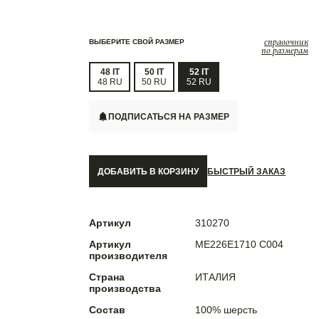
справочник
ВЫБЕРИТЕ СВОЙ РАЗМЕР
по размерам
48 IT
50 IT
52 IT
48 RU
50 RU
52 RU
ПОДПИСАТЬСЯ НА РАЗМЕР
ДОБАВИТЬ В КОРЗИНУ
БЫСТРЫЙ ЗАКАЗ
Артикул
310270
Артикул
ME226E1710 C004
производителя
Страна
ИТАЛИЯ
производства
Состав
100% шерсть