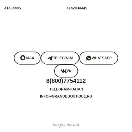
41
43
44
45
41
42
43
44
45
MAX
TELEGRAM
WHATSAPP
VK
8(800)7754112
TELEGRAM-КАНАЛ
INFO@GRANDEBOUTIQUE.RU
покупателям