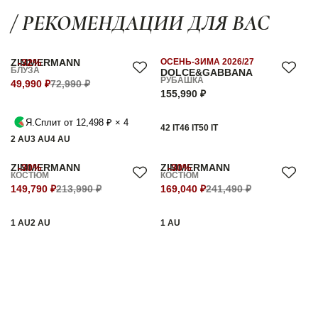
/ РЕКОМЕНДАЦИИ ДЛЯ ВАС
ZIMMERMANN
-32%
ОСЕНЬ-ЗИМА 2026/27
БЛУЗА
DOLCE&GABBANA
РУБАШКА
49,990 ₽
72,990 ₽
155,990 ₽
Я.Сплит от 12,498 ₽ × 4
42 IT
46 IT
50 IT
2 AU
3 AU
4 AU
ZIMMERMANN
-30%
ZIMMERMANN
-30%
КОСТЮМ
КОСТЮМ
149,790 ₽
213,990 ₽
169,040 ₽
241,490 ₽
1 AU
2 AU
1 AU