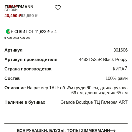
ZIMMERMANN
-50%
БРЮКИ
46,490 ₽
92,990 ₽
Я.СПЛИТ ОТ 11,623 ₽ × 4
0 AU
1 AU
3 AU
4 AU
Артикул
301606
Артикул производителя
4492TS25R Black Poppy
Страна производства
КИТАЙ
Состав
100% рами
Описание
На размер 1AU: объём груди 90 см, длина рукава
66 см, длина изделия 65 см
Наличие в бутиках
Grande Boutique ТЦ Галерея ART
ВСЕ РУБАШКИ, БЛУЗЫ, ТОПЫ ZIMMERMANN