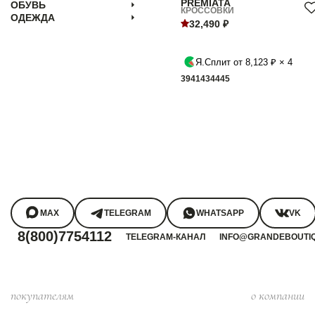
PREMIATA
ОБУВЬ
КРОССОВКИ
ОДЕЖДА
32,490 ₽
Я.Сплит от 8,123 ₽ × 4
39
41
43
44
45
MAX
TELEGRAM
WHATSAPP
VK
8(800)7754112
TELEGRAM-КАНАЛ
INFO@GRANDEBOUTI
покупателям
о компании