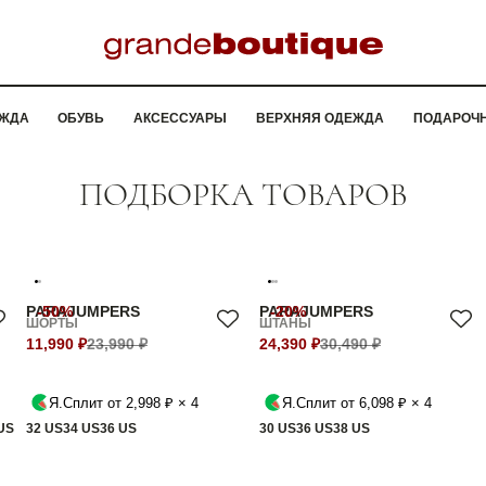
ЖДА
ОБУВЬ
АКСЕССУАРЫ
ВЕРХНЯЯ ОДЕЖДА
ПОДАРОЧ
ПОДБОРКА ТОВАРОВ
PARAJUMPERS
-50%
PARAJUMPERS
-20%
ШОРТЫ
ШТАНЫ
11,990 ₽
23,990 ₽
24,390 ₽
30,490 ₽
Я.Сплит от 2,998 ₽ × 4
Я.Сплит от 6,098 ₽ × 4
US
32 US
34 US
36 US
30 US
36 US
38 US