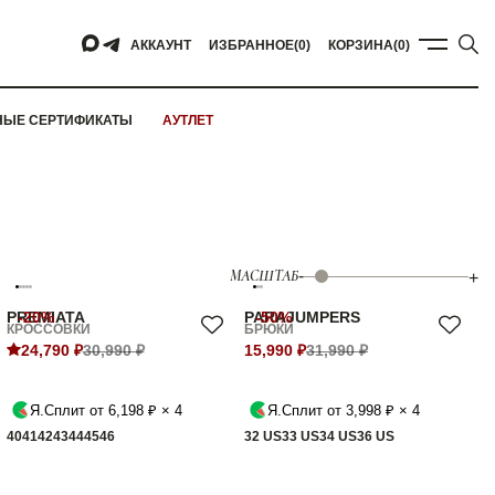
АККАУНТ
ИЗБРАННОЕ
(0)
КОРЗИНА
(0)
НЫЕ СЕРТИФИКАТЫ
АУТЛЕТ
МАСШТАБ
-
+
PREMIATA
-20%
PARAJUMPERS
-50%
КРОССОВКИ
БРЮКИ
24,790 ₽
30,990 ₽
15,990 ₽
31,990 ₽
Я.Сплит от 6,198 ₽ × 4
Я.Сплит от 3,998 ₽ × 4
40
41
42
43
44
45
46
32 US
33 US
34 US
36 US