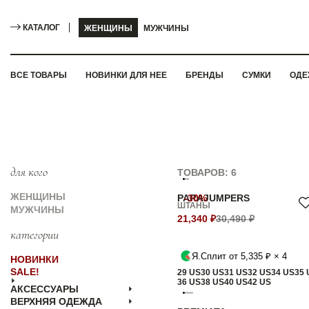
КАТАЛОГ
ЖЕНЩИНЫ
МУЖЧИНЫ
ВСЕ ТОВАРЫ
НОВИНКИ ДЛЯ НЕЕ
БРЕНДЫ
СУМКИ
ОДЕ
для кого
ТОВАРОВ: 6
ЖЕНЩИНЫ
PARAJUMPERS
-30%
ШТАНЫ
МУЖЧИНЫ
21,340 ₽
30,490 ₽
категории
Я.Сплит от 5,335 ₽ × 4
НОВИНКИ
SALE!
29 US
30 US
31 US
32 US
34 US
35 
36 US
38 US
40 US
42 US
АКСЕССУАРЫ
ВЕРХНЯЯ ОДЕЖДА