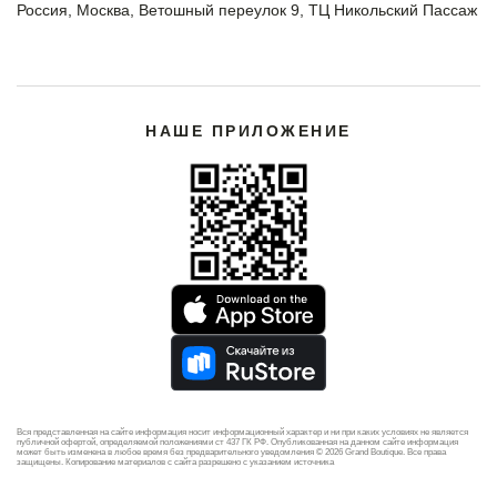
Россия, Москва, Ветошный переулок 9, ТЦ Никольский Пассаж
НАШЕ ПРИЛОЖЕНИЕ
Вся представленная на сайте информация носит информационный характер и ни при каких условиях не является
публичной офертой, определяемой положениями ст 437 ГК РФ. Опубликованная на данном сайте информация
может быть изменена в любое время без предварительного уведомления © 2026 Grand Boutique. Все права
защищены. Копирование материалов с сайта разрешено с указанием источника