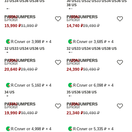
33 US
34 US
36 US
38 US
30 US
31 US
32 US
33 US
34 US
36 US
38 US
PARAJUMPERS
-50%
PARAJUMPERS
-50%
БРЮКИ
БРЮКИ
15,990 ₽
31,990 ₽
14,740 ₽
29,490 ₽
Я.Сплит от 3,998 ₽ × 4
Я.Сплит от 3,685 ₽ × 4
32 US
33 US
34 US
36 US
32 US
33 US
34 US
36 US
38 US
PARAJUMPERS
-30%
PARAJUMPERS
-20%
БРЮКИ
БРЮКИ
20,640 ₽
29,490 ₽
24,390 ₽
30,490 ₽
Я.Сплит от 5,160 ₽ × 4
Я.Сплит от 6,098 ₽ × 4
34 US
35 US
36 US
38 US
PARAJUMPERS
-34%
PARAJUMPERS
-30%
БРЮКИ
БРЮКИ
19,990 ₽
30,490 ₽
21,340 ₽
30,490 ₽
Я.Сплит от 4,998 ₽ × 4
Я.Сплит от 5,335 ₽ × 4