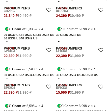
PARAJUMPERS
-30%
PARAJUMPERS
-20%
ШТАНЫ
ШТАНЫ
21,340 ₽
30,490 ₽
24,390 ₽
30,490 ₽
Я.Сплит от 5,335 ₽ × 4
Я.Сплит от 6,098 ₽ × 4
29 US
30 US
31 US
32 US
34 US
35 US
30 US
36 US
38 US
36 US
38 US
40 US
42 US
PARAJUMPERS
-30%
PARAJUMPERS
-30%
БРЮКИ
БРЮКИ
22,390 ₽
31,990 ₽
22,390 ₽
31,990 ₽
Я.Сплит от 5,598 ₽ × 4
Я.Сплит от 5,598 ₽ × 4
30 US
31 US
32 US
34 US
35 US
36 US
30 US
32 US
34 US
36 US
38 US
PARAJUMPERS
-30%
PARAJUMPERS
-50%
БРЮКИ
БРЮКИ
22,390 ₽
31,990 ₽
15,990 ₽
31,990 ₽
Я.Сплит от 5,598 ₽ × 4
Я.Сплит от 3,998 ₽ × 4