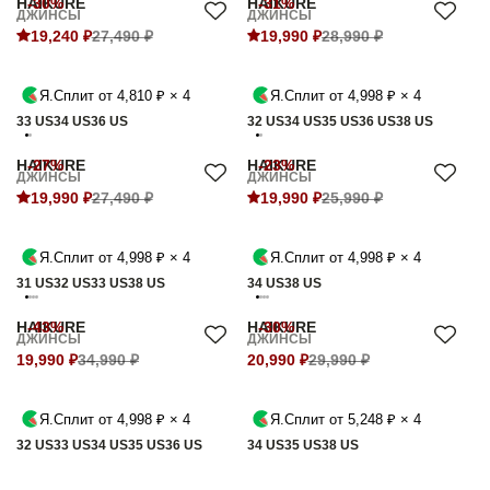
HAIKURE
-30%
HAIKURE
-31%
ДЖИНСЫ
ДЖИНСЫ
19,240 ₽
27,490 ₽
19,990 ₽
28,990 ₽
Я.Сплит от 4,810 ₽ × 4
Я.Сплит от 4,998 ₽ × 4
33 US
34 US
36 US
32 US
34 US
35 US
36 US
38 US
HAIKURE
-27%
HAIKURE
-23%
ДЖИНСЫ
ДЖИНСЫ
19,990 ₽
27,490 ₽
19,990 ₽
25,990 ₽
Я.Сплит от 4,998 ₽ × 4
Я.Сплит от 4,998 ₽ × 4
31 US
32 US
33 US
38 US
34 US
38 US
HAIKURE
-43%
HAIKURE
-30%
ДЖИНСЫ
ДЖИНСЫ
19,990 ₽
34,990 ₽
20,990 ₽
29,990 ₽
Я.Сплит от 4,998 ₽ × 4
Я.Сплит от 5,248 ₽ × 4
32 US
33 US
34 US
35 US
36 US
34 US
35 US
38 US