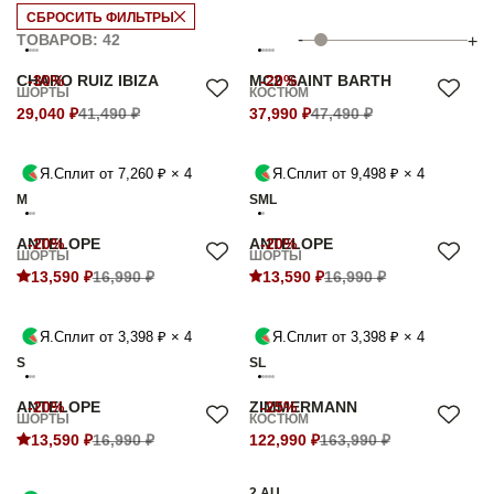
СБРОСИТЬ ФИЛЬТРЫ
-
ТОВАРОВ: 42
+
CHARO RUIZ IBIZA
-30%
MC2 SAINT BARTH
-20%
ШОРТЫ
КОСТЮМ
29,040 ₽
41,490 ₽
37,990 ₽
47,490 ₽
Я.Сплит от 7,260 ₽ × 4
Я.Сплит от 9,498 ₽ × 4
M
S
M
L
ANTELOPE
-20%
ANTELOPE
-20%
ШОРТЫ
ШОРТЫ
13,590 ₽
16,990 ₽
13,590 ₽
16,990 ₽
Я.Сплит от 3,398 ₽ × 4
Я.Сплит от 3,398 ₽ × 4
S
S
L
ANTELOPE
-20%
ZIMMERMANN
-25%
ШОРТЫ
КОСТЮМ
13,590 ₽
16,990 ₽
122,990 ₽
163,990 ₽
2 AU