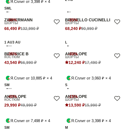
Я.Сплит от 3,398 ₽ × 4
S
M
L
ZIMMERMANN
-50%
BRUNELLO CUCINELLI
-25%
ШОРТЫ
ШОРТЫ
66,490 ₽
132,990 ₽
68,240 ₽
90,990 ₽
1 AU
3 AU
L
BEATRICE B
-35%
ANTELOPE
-30%
КОСТЮМ
ШОРТЫ
43,540 ₽
66,990 ₽
12,240 ₽
17,490 ₽
Я.Сплит от 10,885 ₽ × 4
Я.Сплит от 3,060 ₽ × 4
S
M
S
ANTELOPE
-40%
ANTELOPE
-15%
КОСТЮМ
ШОРТЫ
29,990 ₽
49,990 ₽
13,590 ₽
15,990 ₽
Я.Сплит от 7,498 ₽ × 4
Я.Сплит от 3,398 ₽ × 4
S
M
M