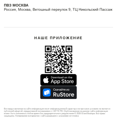
заказ уже сейчас!
ПВЗ МОСКВА
Россия, Москва, Ветошный переулок 9, ТЦ Никольский Пассаж
НАШЕ ПРИЛОЖЕНИЕ
Вся представленная на сайте информация носит информационный характер и ни при каких условиях не является
публичной офертой, определяемой положениями ст 437 ГК РФ. Опубликованная на данном сайте информация
может быть изменена в любое время без предварительного уведомления © 2026 Grand Boutique. Все права
защищены. Копирование материалов с сайта разрешено с указанием источника