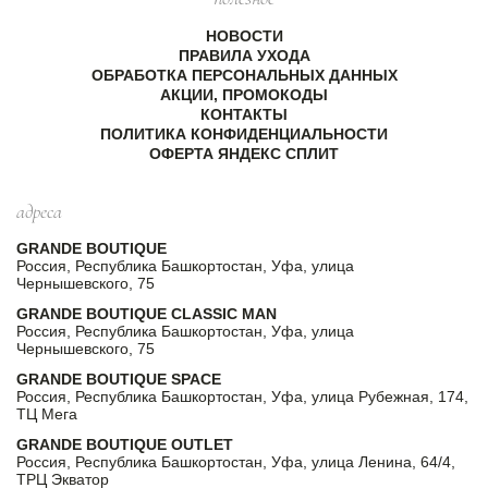
Бренд Emporio Armani использует самые качественные
материалы:
НОВОСТИ
· натуральные волокна – лучшие шерсть, шелк и
ПРАВИЛА УХОДА
хлопок;
ОБРАБОТКА ПЕРСОНАЛЬНЫХ ДАННЫХ
· инновационные синтетические смеси – для идеальной
АКЦИИ, ПРОМОКОДЫ
посадки и комфорта в носке.
КОНТАКТЫ
Компания также придерживается экологических
ПОЛИТИКА КОНФИДЕНЦИАЛЬНОСТИ
стандартов: часть коллекций создается с
ОФЕРТА ЯНДЕКС СПЛИТ
использованием переработанных материалов.
ПРЕИМУЩЕСТВА ПОКУПКИ В
адреса
GRANDE BOUTIQUE
Решая купить Emporio Armani в нашем интернет-бутике,
GRANDE BOUTIQUE
вы получаете:
Россия, Республика Башкортостан, Уфа, улица
· подлинные изделия;
Чернышевского, 75
· онлайнподбор образов с учетом ваших
GRANDE BOUTIQUE CLASSIC MAN
предпочтений;
Россия, Республика Башкортостан, Уфа, улица
· удобную доставку по всей России;
Чернышевского, 75
· доступ к акциям и сезонным распродажам;
· гибкие условия возврата и обмена.
GRANDE BOUTIQUE SPACE
Россия, Республика Башкортостан, Уфа, улица Рубежная, 174,
Emporio Armani – это воплощение итальянской
ТЦ Мега
элегантности, уверенности и безупречного вкуса. В
каталоге Grande Boutique есть все для создания
GRANDE BOUTIQUE OUTLET
стильных образов – от костюмов до вечерних платьев.
Россия, Республика Башкортостан, Уфа, улица Ленина, 64/4,
Не откладывайте обновление гардероба: оформите
ТРЦ Экватор