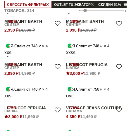
СБРОСИТЬ ФИЛЬТРЫ
OUTLET ТЦ ЭКВАТОР
СКИДКИ 51% - 60
-
ТОВАРОВ: 314
+
MC2 SAINT BARTH
-80%
MC2 SAINT BARTH
-80%
СВИТЕР
СВИТЕР
2,990 ₽
14,990 ₽
2,990 ₽
14,990 ₽
Я.Сплит от 748 ₽ × 4
Я.Сплит от 748 ₽ × 4
XXS
XXS
S
MC2 SAINT BARTH
-80%
LE TRICOT PERUGIA
-75%
СВИТЕР
ШАПКА
2,990 ₽
14,990 ₽
3,000 ₽
11,990 ₽
Я.Сплит от 748 ₽ × 4
Я.Сплит от 750 ₽ × 4
XXS
ONE
LE TRICOT PERUGIA
-75%
VERSACE JEANS COUTURE
-70%
ШАПКА
ПАНАМА
3,000 ₽
11,990 ₽
4,350 ₽
14,490 ₽