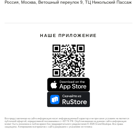
Россия, Москва, Ветошный переулок 9, ТЦ Никольский Пассаж
НАШЕ ПРИЛОЖЕНИЕ
Вся представленная на сайте информация носит информационный характер и ни при каких условиях не является
публичной офертой, определяемой положениями ст 437 ГК РФ. Опубликованная на данном сайте информация
может быть изменена в любое время без предварительного уведомления © 2026 Grand Boutique. Все права
защищены. Копирование материалов с сайта разрешено с указанием источника