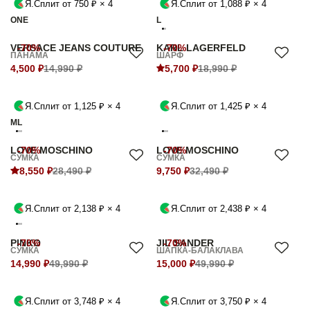
Я.Сплит от 750 ₽ × 4
Я.Сплит от 1,088 ₽ × 4
ONE
L
VERSACE JEANS COUTURE
-70%
KARL LAGERFELD
-70%
ПАНАМА
ШАРФ
4,500 ₽
14,990 ₽
5,700 ₽
18,990 ₽
Я.Сплит от 1,125 ₽ × 4
Я.Сплит от 1,425 ₽ × 4
M
L
LOVE MOSCHINO
-70%
LOVE MOSCHINO
-70%
СУМКА
СУМКА
8,550 ₽
28,490 ₽
9,750 ₽
32,490 ₽
Я.Сплит от 2,138 ₽ × 4
Я.Сплит от 2,438 ₽ × 4
PINKO
-70%
JIL SANDER
-70%
СУМКА
ШАПКА-БАЛАКЛАВА
14,990 ₽
49,990 ₽
15,000 ₽
49,990 ₽
Я.Сплит от 3,748 ₽ × 4
Я.Сплит от 3,750 ₽ × 4