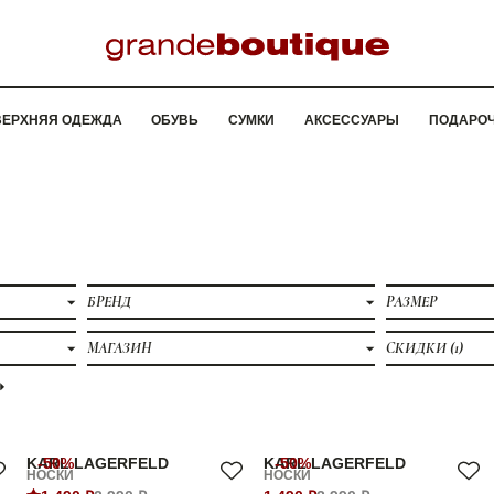
ВЕРХНЯЯ ОДЕЖДА
ОБУВЬ
СУМКИ
АКСЕССУАРЫ
ПОДАРО
БРЕНД
РАЗМЕР
МАГАЗИН
СКИДКИ
(1)
KARL LAGERFELD
-50%
KARL LAGERFELD
-50%
НОСКИ
НОСКИ