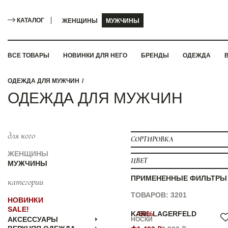
КАТАЛОГ
ЖЕНЩИНЫ
МУЖЧИНЫ
ВСЕ ТОВАРЫ
НОВИНКИ ДЛЯ НЕГО
БРЕНДЫ
ОДЕЖДА
ОДЕЖДА ДЛЯ МУЖЧИН
ОДЕЖДА ДЛЯ МУЖЧИН
для кого
СОРТИРОВКА
ЖЕНЩИНЫ
ЦВЕТ
МУЖЧИНЫ
ПРИМЕНЕННЫЕ ФИЛЬТРЫ
категории
ТОВАРОВ: 3201
НОВИНКИ
SALE!
KARL LAGERFELD
-50%
АКСЕССУАРЫ
НОСКИ