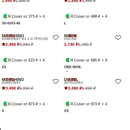
1,490 ₽
2,990 ₽
1,990 ₽
3,990 ₽
Я.Сплит от 373 ₽ × 4
Я.Сплит от 498 ₽ × 4
39-42
43-46
L
MOSCHINO
-50%
MSGM
-50%
КОМПЛЕКТ ИЗ 2-Х ТРУСОВ
НОСКИ
2,490 ₽
4,990 ₽
2,740 ₽
5,490 ₽
Я.Сплит от 623 ₽ × 4
Я.Сплит от 685 ₽ × 4
XS
ONE МУЖ.
MOSCHINO
-50%
DIESEL
-50%
КОМПЛЕКТ
ФУТБОЛКА
3,490 ₽
6,990 ₽
3,490 ₽
6,990 ₽
Я.Сплит от 873 ₽ × 4
Я.Сплит от 873 ₽ × 4
S
XS