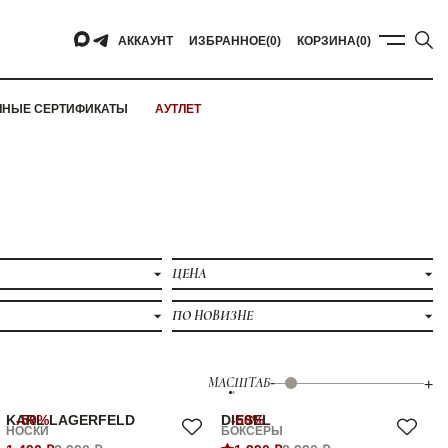
АККАУНТ
ИЗБРАННОЕ
(0)
КОРЗИНА
(0)
ЧНЫЕ СЕРТИФИКАТЫ
АУТЛЕТ
ЦЕНА
ПО НОВИЗНЕ
МАСШТАБ
-
+
KARL LAGERFELD
-50%
DIESEL
-50%
НОСКИ
БОКСЕРЫ