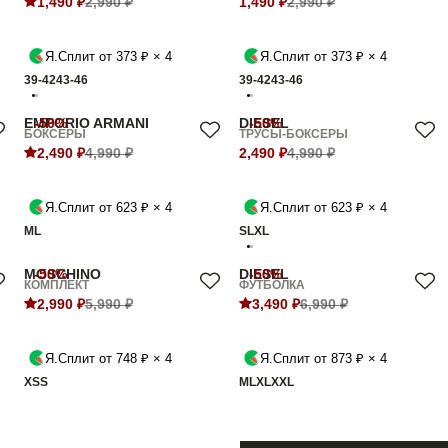
1,490 ₽
2,990 ₽
1,490 ₽
2,990 ₽
Я.Сплит от 373 ₽ × 4
Я.Сплит от 373 ₽ × 4
39-42
43-46
39-42
43-46
EMPORIO ARMANI
-50%
DIESEL
-50%
БОКСЕРЫ
ТРУСЫ-БОКСЕРЫ
2,490 ₽
4,990 ₽
2,490 ₽
4,990 ₽
Я.Сплит от 623 ₽ × 4
Я.Сплит от 623 ₽ × 4
M
L
S
L
XL
MOSCHINO
-50%
DIESEL
-50%
КОМПЛЕКТ
ФУТБОЛКА
2,990 ₽
5,990 ₽
3,490 ₽
6,990 ₽
Я.Сплит от 748 ₽ × 4
Я.Сплит от 873 ₽ × 4
XS
S
M
L
XL
XXL