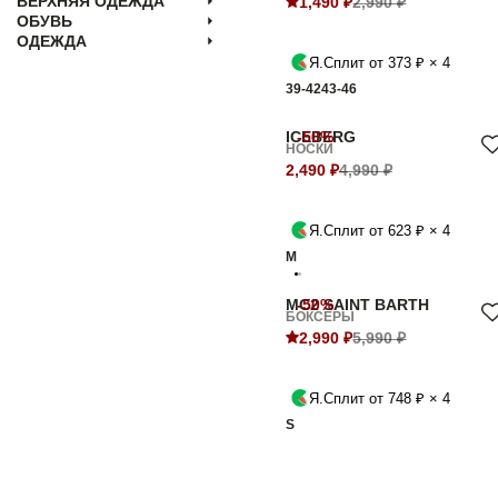
ВЕРХНЯЯ ОДЕЖДА
1,490 ₽
2,990 ₽
ОБУВЬ
ОДЕЖДА
Я.Сплит от 373 ₽ × 4
39-42
43-46
ICEBERG
-50%
НОСКИ
2,490 ₽
4,990 ₽
Я.Сплит от 623 ₽ × 4
M
MC2 SAINT BARTH
-50%
БОКСЕРЫ
2,990 ₽
5,990 ₽
Я.Сплит от 748 ₽ × 4
S